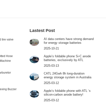
Lastest Post
AI data centers have strong demand
 tire valve
for energy storage batteries
2025-10-21
tted Hose
Apple’s foldable phone Si-C anode
batteries, exclusively by ATL
 Machine
2025-03-13
rburetor
CATL 24Gwh 8h long-duration
energy storage system in Australia
2025-03-12
exing Buzzer
Apple’s foldable phone with ATL ‘s
silicon-carbon anode battery!
2025-03-12