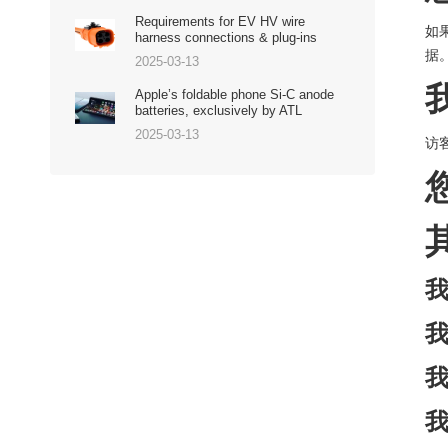
Requirements for EV HV wire
如
harness connections & plug-ins
据
2025-03-13
Apple’s foldable phone Si-C anode
batteries, exclusively by ATL
2025-03-13
访