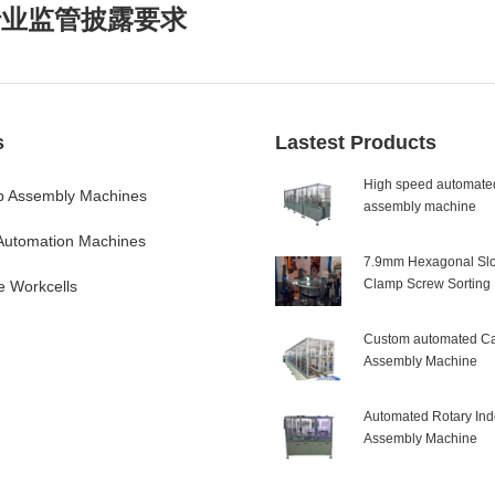
行业监管披露要求
s
Lastest Products
High speed automated
 Assembly Machines
assembly machine
 Automation Machines
7.9mm Hexagonal Slo
Clamp Screw Sorting
e Workcells
Custom automated Ca
Assembly Machine
Automated Rotary Ind
Assembly Machine