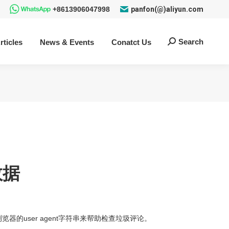
+8613906047998
panfon(@)aliyun.com
Search
rticles
News & Events
Conatct Us
Search:
数据
的user agent字符串来帮助检查垃圾评论。