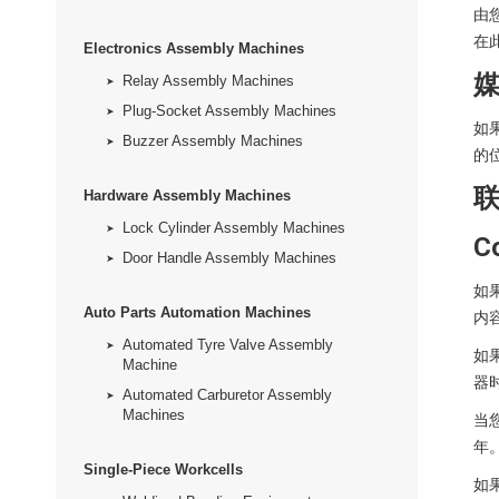
由
在此
Electronics Assembly Machines
Relay Assembly Machines
Plug-Socket Assembly Machines
如
Buzzer Assembly Machines
的
Hardware Assembly Machines
Lock Cylinder Assembly Machines
C
Door Handle Assembly Machines
如
Auto Parts Automation Machines
内
Automated Tyre Valve Assembly
如
Machine
器
Automated Carburetor Assembly
Machines
当
年
Single-Piece Workcells
如