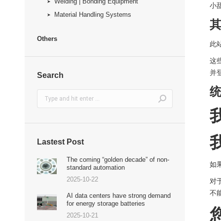
Welding | Bonding Equipment
小
Material Handling Systems
Others
此
这
并
Search
Search:
Lastest Post
The coming “golden decade” of non-
如
standard automation
2025-10-22
对
不
AI data centers have strong demand
for energy storage batteries
2025-10-21