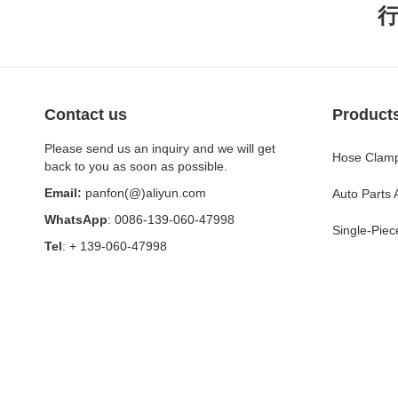
Contact us
Product
Please send us an inquiry and we will get
Hose Clamp
back to you as soon as possible.
Email:
panfon(@)aliyun.com
Auto Parts
WhatsApp
: 0086-139-060-47998
Single-Piec
Tel
: + 139-060-47998