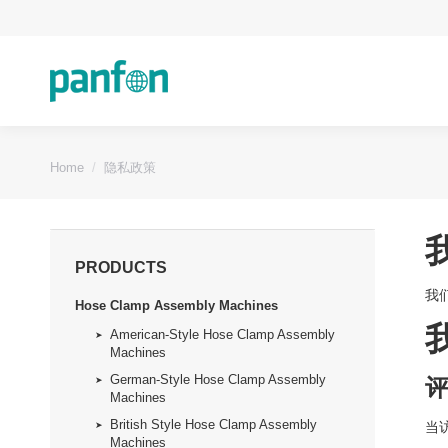
You are here:
Home
隐私政策
PRODUCTS
我们
Hose Clamp Assembly Machines
American-Style Hose Clamp Assembly
Machines
German-Style Hose Clamp Assembly
Machines
British Style Hose Clamp Assembly
当
Machines